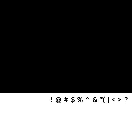
!  @  #  $  %  ^  &  *(  ) <  >  ?